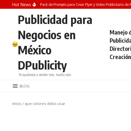
Saltar al contenido
Hot News
¡REGALO GRATIS! Pack de Prompts para Crear Flyer y Video Publicitario de Fer
Publicidad para
Negocios en
Manejo d
Publicid
México
Director
Creación
DPublicity
Te ayudamos a vender más, mucho más.
BLOG
Inicio
/
que colores debo usar