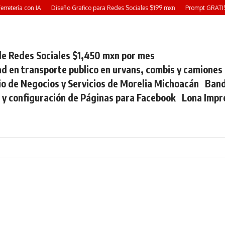
retería con IA
Diseño Grafico para Redes Sociales $199 mxn
Prompt GRATIS: 
e Redes Sociales $1,450 mxn por mes
ad en transporte publico en urvans, combis y camiones
io de Negocios y Servicios de Morelia Michoacán
Band
 y configuración de Páginas para Facebook
Lona Impr