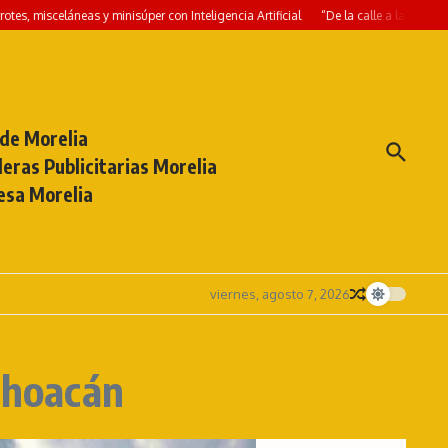
isceláneas y minisúper con Inteligencia Artificial
“De la calle a la pantalla: El
 de Morelia
eras Publicitarias Morelia
esa Morelia
viernes, agosto 7, 2026
choacán