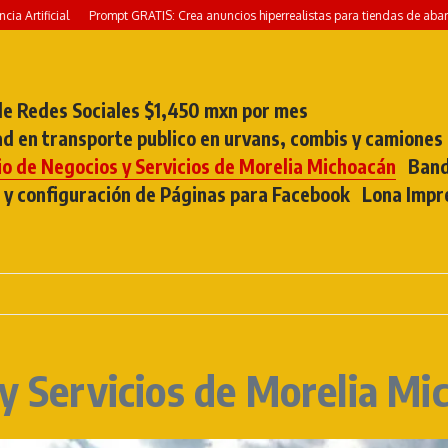
ificial
Prompt GRATIS: Crea anuncios hiperrealistas para tiendas de abarrotes, m
e Redes Sociales $1,450 mxn por mes
ad en transporte publico en urvans, combis y camiones
io de Negocios y Servicios de Morelia Michoacán
Band
 y configuración de Páginas para Facebook
Lona Impr
 y Servicios de Morelia Mi