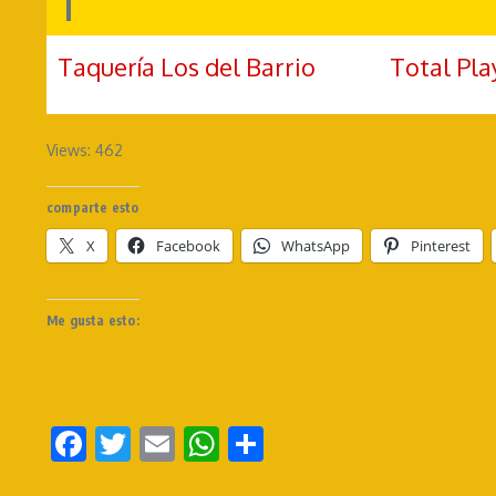
T
Taquería Los del Barrio
Total Pla
Views: 462
comparte esto
X
Facebook
WhatsApp
Pinterest
Me gusta esto:
Facebook
Twitter
Email
WhatsApp
Compartir