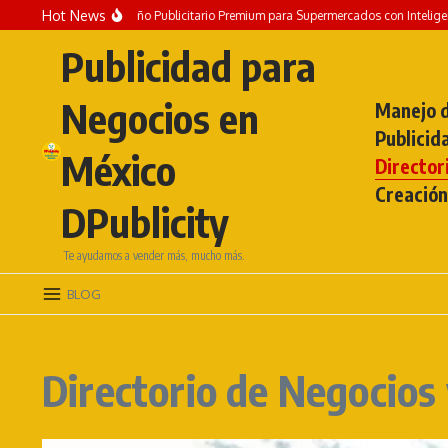
Hot News
TIS: Crea un Diseño Publicitario Premium para Supermercados con Inteligencia Art
Publicidad para
Negocios en
Manejo d
Publicid
México
Director
Creación
DPublicity
Te ayudamos a vender más, mucho más.
BLOG
Directorio de Negocios