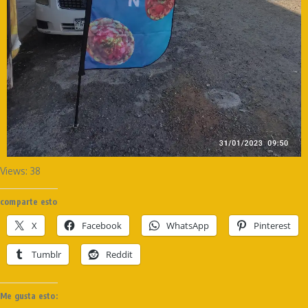
Views: 38
comparte esto
X
Facebook
WhatsApp
Pinterest
Tumblr
Reddit
Me gusta esto: