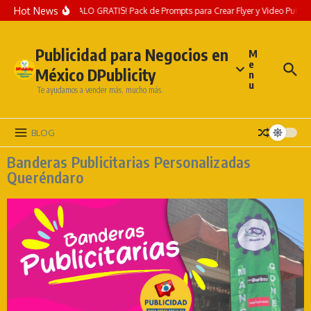
Hot News
¡REGALO GRATIS! Pack de Prompts para Crear Flyer y Video Publicitari
Publicidad para Negocios en
M
e
México DPublicity
n
u
Te ayudamos a vender más, mucho más.
BLOG
Banderas Publicitarias Personalizadas
Queréndaro