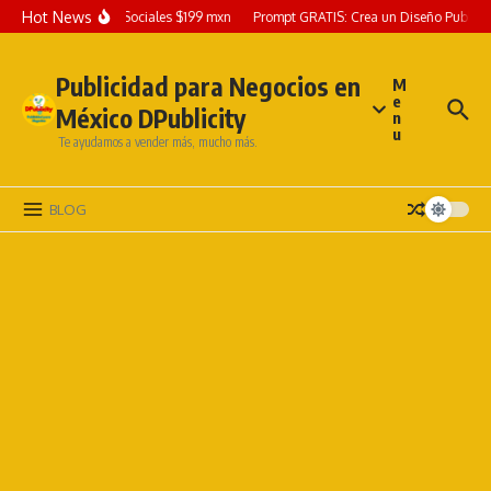
Hot News
 Grafico para Redes Sociales $199 mxn
Prompt GRATIS: Crea un Diseño Publicita
Publicidad para Negocios en
M
e
México DPublicity
n
u
Te ayudamos a vender más, mucho más.
BLOG