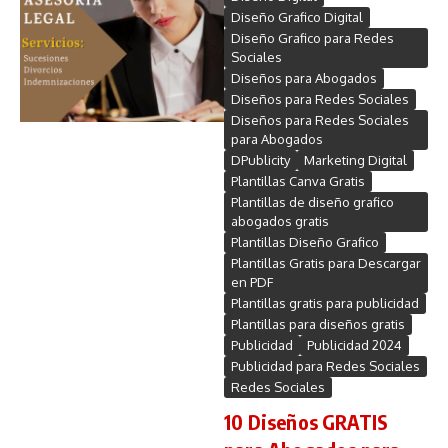
Diseño Grafico Digital
Diseño Grafico para Redes
Sociales
Diseños para Abogados
Diseños para Redes Sociales
Diseños para Redes Sociales
para Abogados
DPublicity
Marketing Digital
Plantillas Canva Gratis
Plantillas de diseño grafico
abogados gratis
Plantillas Diseño Grafico
Plantillas Gratis para Descargar
en PDF
Plantillas gratis para publicidad
Plantillas para diseños gratis
Publicidad
Publicidad 2024
Publicidad para Redes Sociales
Redes Sociales
10 Diseños GRATIS