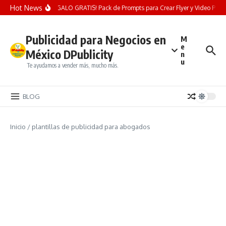
Saltar al contenido
Hot News
¡REGALO GRATIS! Pack de Prompts para Crear Flyer y Video Publici
Publicidad para Negocios en
M
e
México DPublicity
n
u
Te ayudamos a vender más, mucho más.
BLOG
Inicio
/
plantillas de publicidad para abogados