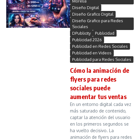
Morelia
Diseño Digital
Diseño Grafico Digital
Diseño Grafico para Redes
Sociales
DPublicity
Publicidad
Publicidad 2026
Publicidad en Redes Sociales
Publicidad en Videos
Publicidad para Redes Sociales
Cómo la animación de
flyers para redes
sociales puede
aumentar tus ventas
En un entorno digital cada vez
más saturado de contenido,
captar la atención del usuario
en los primeros segundos se
ha vuelto decisivo. La
animación de flyers para redes