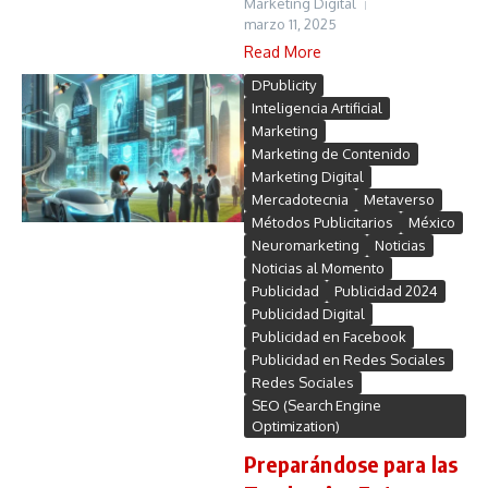
Marketing Digital
marzo 11, 2025
Read More
DPublicity
Inteligencia Artificial
Marketing
Marketing de Contenido
Marketing Digital
Mercadotecnia
Metaverso
Métodos Publicitarios
México
Neuromarketing
Noticias
Noticias al Momento
Publicidad
Publicidad 2024
Publicidad Digital
Publicidad en Facebook
Publicidad en Redes Sociales
Redes Sociales
SEO (Search Engine
Optimization)
Preparándose para las