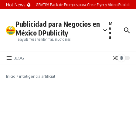
Saltar al contenido
Hot News
¡REGALO GRATIS! Pack de Prompts para Crear Flyer y Video Publicitario d
Publicidad para Negocios en
M
e
México DPublicity
n
u
Te ayudamos a vender más, mucho más.
BLOG
Inicio
/
inteligencia artificial