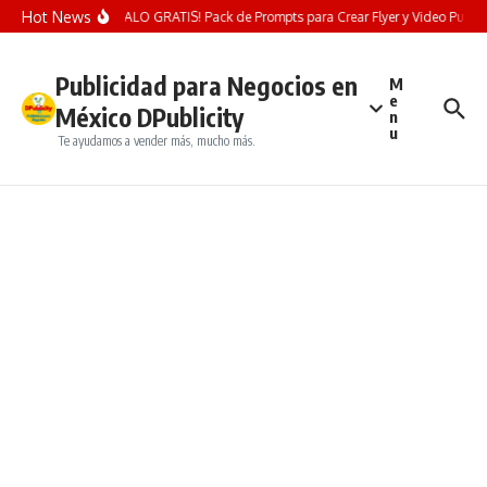
Saltar al contenido
Hot News
¡REGALO GRATIS! Pack de Prompts para Crear Flyer y Video Publicita
Publicidad para Negocios en
M
e
México DPublicity
n
u
Te ayudamos a vender más, mucho más.