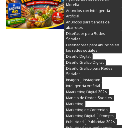
Morelia
Anuncios con Inteligencia
Artificial
Anuncios para tiendas de
abarrotes
Diseñador para Redes
Sociales
Diseñadores para anuncios en
las redes sociales
Diseño Digital
Diseño Grafico Digital
Diseño Grafico para Redes
Sociales
Imagen
Instagram
Inteligencia Artificial
Maarketing Digital 2026
Manejo de Redes Sociales
Marketing
Marketing de Contenido
Marketing Digital
Prompts
Publicidad
Publicidad 2026
Publicidad con Inteligencia