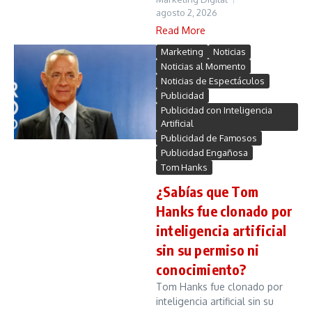
agosto 2, 2026
Read More
Marketing
Noticias
Noticias al Momento
Noticias de Espectáculos
Publicidad
Publicidad con Inteligencia
Artificial
Publicidad de Famosos
Publicidad Engañosa
Tom Hanks
¿Sabías que Tom
Hanks fue clonado por
inteligencia artificial
sin su permiso ni
conocimiento?
Tom Hanks fue clonado por
inteligencia artificial sin su