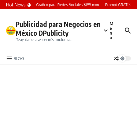
Saltar al contenido
Hot News
Diseño Grafico para Redes Sociales $199 mxn
Prompt GRATIS: Crea
Publicidad para Negocios en
M
e
México DPublicity
n
u
Te ayudamos a vender más, mucho más.
BLOG