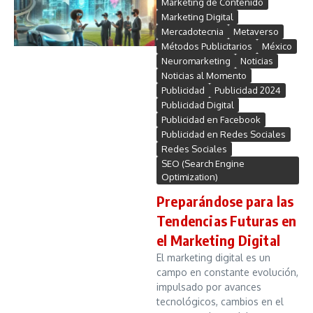
Marketing de Contenido
Marketing Digital
Mercadotecnia
Metaverso
Métodos Publicitarios
México
Neuromarketing
Noticias
Noticias al Momento
Publicidad
Publicidad 2024
Publicidad Digital
Publicidad en Facebook
Publicidad en Redes Sociales
Redes Sociales
SEO (Search Engine
Optimization)
Preparándose para las
Tendencias Futuras en
el Marketing Digital
El marketing digital es un
campo en constante evolución,
impulsado por avances
tecnológicos, cambios en el