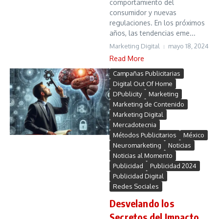
comportamiento del
consumidor y nuevas
regulaciones. En los próximos
años, las tendencias eme...
Marketing Digital
mayo 18, 2024
Read More
Campañas Publicitarias
Digital Out Of Home
DPublicity
Marketing
Marketing de Contenido
Marketing Digital
Mercadotecnia
Métodos Publicitarios
México
Neuromarketing
Noticias
Noticias al Momento
Publicidad
Publicidad 2024
Publicidad Digital
Redes Sociales
Desvelando los
Secretos del Impacto