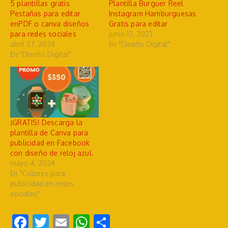
5 plantillas gratis
Plantilla Burguer Reel
Pestañas para editar
Instagram Hamburguesas
enPDF o canva diseños
Gratis para editar
para redes sociales
junio 17, 2023
abril 27, 2024
En "Diseño Digital"
En "Diseño Digital"
¡GRATIS! Descarga la
plantilla de Canva para
publicidad en Facebook
con diseño de reloj azul.
mayo 4, 2024
En "Colores para
publicidad en redes
sociales"
Facebook
Twitter
Email
WhatsApp
Compartir