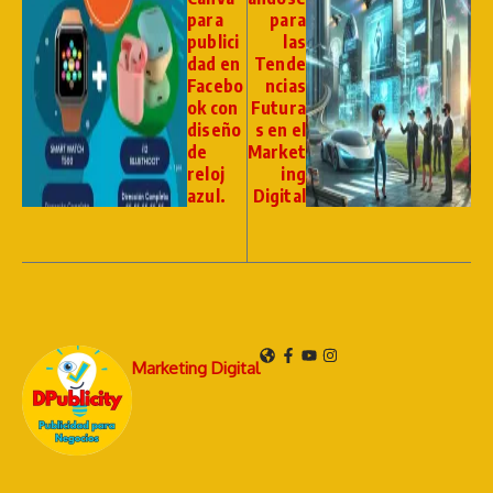
para
para
publici
las
dad en
Tende
Facebo
ncias
ok con
Futura
diseño
s en el
de
Market
reloj
ing
azul.
Digital
Marketing Digital