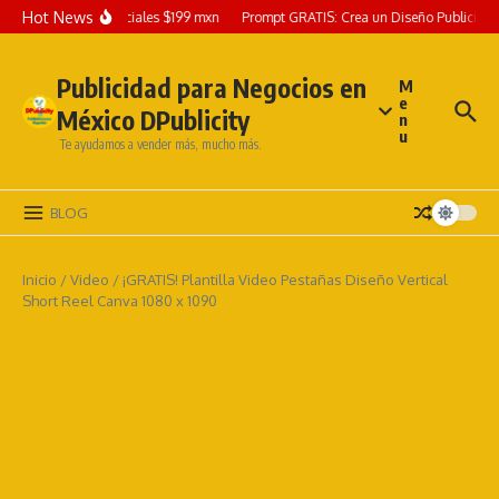
Hot News
fico para Redes Sociales $199 mxn
Prompt GRATIS: Crea un Diseño Publicitario 
Publicidad para Negocios en
M
e
México DPublicity
n
u
Te ayudamos a vender más, mucho más.
BLOG
Inicio
/
Video
/
¡GRATIS! Plantilla Video Pestañas Diseño Vertical
Short Reel Canva 1080 x 1090