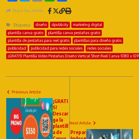
Share this Article
Etiqueta:
diseño
dpublicity
marketing digital
plantilla canva gratis
plantilla canva pestañas gratis
plantilla de pestañas para reel gratis
plantillas para diseño gratis
publicidad
publicidad para redes sociales
redes sociales
¡GRATIS! Plantilla Video Pestañas Diseño Vertical Short Reel Canva 1080 x 10
Previous Article
¡GRATI
S!
Descar
ga la
Next Article
plantill
a de
Prepar
Canva
ándose