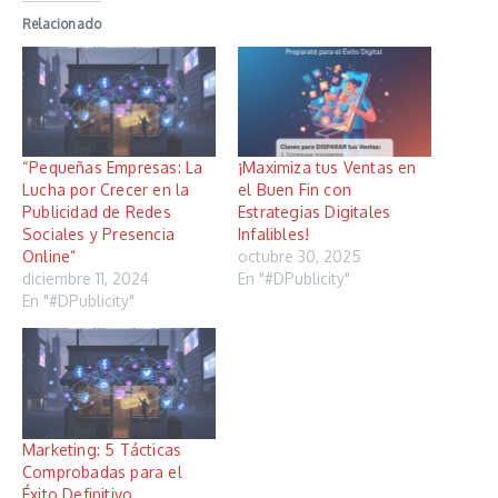
Relacionado
“Pequeñas Empresas: La
¡Maximiza tus Ventas en
Lucha por Crecer en la
el Buen Fin con
Publicidad de Redes
Estrategias Digitales
Sociales y Presencia
Infalibles!
Online”
octubre 30, 2025
diciembre 11, 2024
En "#DPublicity"
En "#DPublicity"
Marketing: 5 Tácticas
Comprobadas para el
Éxito Definitivo