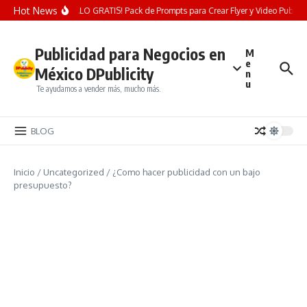
Saltar al contenido
Hot News
¡REGALO GRATIS! Pack de Prompts para Crear Flyer y Video Publicitar
Publicidad para Negocios en
M
e
México DPublicity
n
u
Te ayudamos a vender más, mucho más.
BLOG
Inicio
/
Uncategorized
/
¿Como hacer publicidad con un bajo
presupuesto?