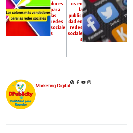
dores
os en
para
la
las
publici
redes
dad en
sociale
redes
s
sociale
s
Marketing Digital