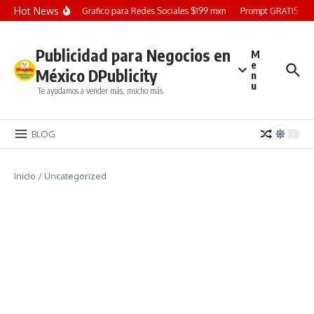
Saltar al contenido
Hot News
Diseño Grafico para Redes Sociales $199 mxn
Prompt GRATIS: Crea
Publicidad para Negocios en
M
e
México DPublicity
n
u
Te ayudamos a vender más, mucho más.
BLOG
Inicio
/
Uncategorized