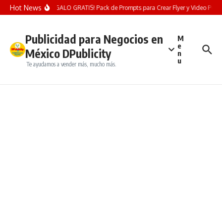
Saltar al contenido
Hot News
¡REGALO GRATIS! Pack de Prompts para Crear Flyer y Video Publicit
Publicidad para Negocios en
M
e
México DPublicity
n
u
Te ayudamos a vender más, mucho más.