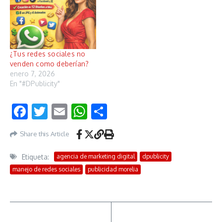
¿Tus redes sociales no
venden como deberían?
enero 7, 2026
En "#DPublicity"
Facebook
Twitter
Email
WhatsApp
Compartir
Share this Article
Etiqueta:
agencia de marketing digital
dpublicity
manejo de redes sociales
publicidad morelia