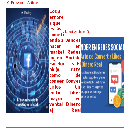
Previous Article
Los 3
errore
s que
estás
Next Article
cometi
endo al
Vender
hacer
en
market
Redes
ing en
Sociale
Facebo
s: El
ok (y
Arte
cómo
de
conver
Conver
tirlos
tir
en tu
Likes
mayor
en
ventaj
Dinero
a)
Real