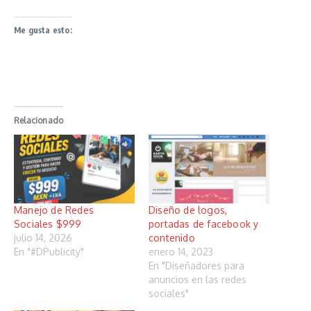
Me gusta esto:
Relacionado
Manejo de Redes
Diseño de logos,
Sociales $999
portadas de facebook y
julio 14, 2026
contenido
En "#DPublicity"
enero 14, 2023
En "Diseñadores para
anuncios en las redes
sociales"