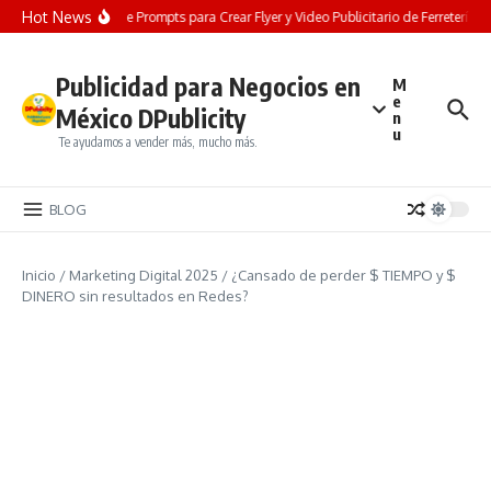
Saltar al contenido
Hot News
LO GRATIS! Pack de Prompts para Crear Flyer y Video Publicitario de Ferretería co
Publicidad para Negocios en
M
e
México DPublicity
n
u
Te ayudamos a vender más, mucho más.
BLOG
Inicio
/
Marketing Digital 2025
/
¿Cansado de perder $ TIEMPO y $
DINERO sin resultados en Redes?