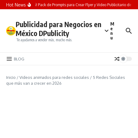
Saltar al contenido
Hot News
¡REGALO GRATIS! Pack de Prompts para Crear Flyer y Video Publicitario de Ferret
Publicidad para Negocios en
M
e
México DPublicity
n
u
Te ayudamos a vender más, mucho más.
BLOG
Inicio
/
Videos animados para redes sociales
/
5 Redes Sociales
que más van a crecer en 2026