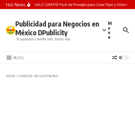
Saltar al contenido
Hot News
¡REGALO GRATIS! Pack de Prompts para Crear Flyer y Video Publici
Publicidad para Negocios en
M
e
México DPublicity
n
u
Te ayudamos a vender más, mucho más.
BLOG
Inicio
/
noticias de tom hanks