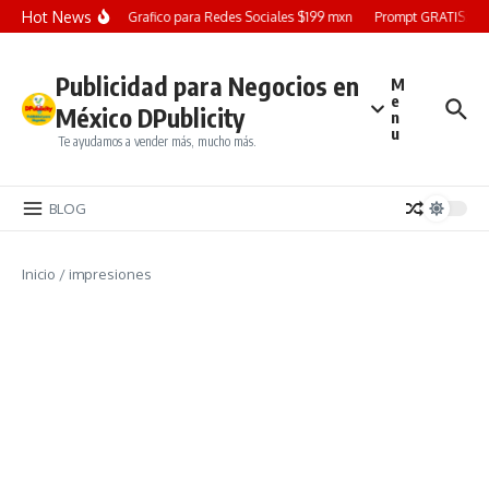
Saltar al contenido
Hot News
Diseño Grafico para Redes Sociales $199 mxn
Prompt GRATIS: Crea
Publicidad para Negocios en
M
e
México DPublicity
n
u
Te ayudamos a vender más, mucho más.
BLOG
Inicio
/
impresiones