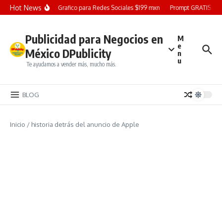
Saltar al contenido
Hot News
Diseño Grafico para Redes Sociales $199 mxn
Prompt GRATIS: Crea
Publicidad para Negocios en
M
e
México DPublicity
n
u
Te ayudamos a vender más, mucho más.
BLOG
Inicio
/
historia detrás del anuncio de Apple