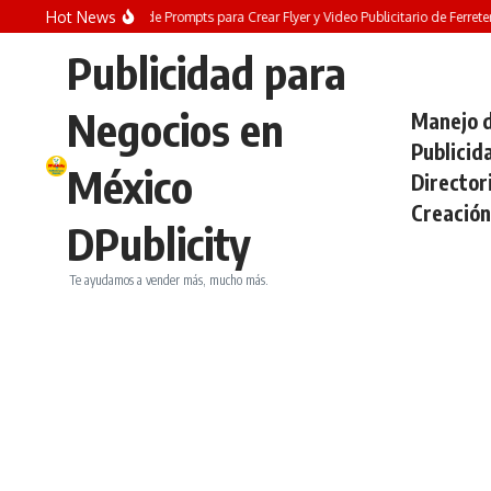
Saltar al contenido
Hot News
REGALO GRATIS! Pack de Prompts para Crear Flyer y Video Publicitario de Ferreterí
Publicidad para
Negocios en
Manejo d
Publicid
México
Director
Creación
DPublicity
Te ayudamos a vender más, mucho más.