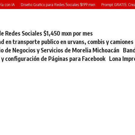
a con IA
Diseño Grafico para Redes Sociales $199 mxn
Prompt GRATIS: Crea u
e Redes Sociales $1,450 mxn por mes
ad en transporte publico en urvans, combis y camiones
io de Negocios y Servicios de Morelia Michoacán
Band
 y configuración de Páginas para Facebook
Lona Impr