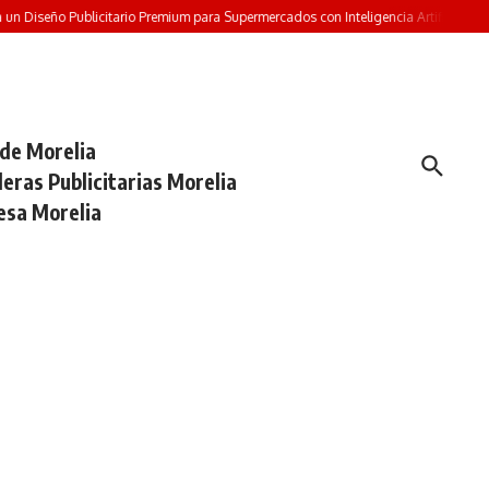
n Diseño Publicitario Premium para Supermercados con Inteligencia Artificial
Pr
 de Morelia
eras Publicitarias Morelia
esa Morelia