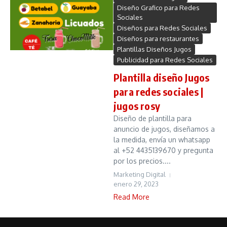
Diseño Grafico para Redes
Sociales
Diseños para Redes Sociales
Diseños para restaurantes
Plantillas Diseños Jugos
Publicidad para Redes Sociales
Plantilla diseño Jugos
para redes sociales |
jugos rosy
Diseño de plantilla para
anuncio de jugos, diseñamos a
la medida, envía un whatsapp
al +52 4435139670 y pregunta
por los precios....
Marketing Digital
enero 29, 2023
Read More