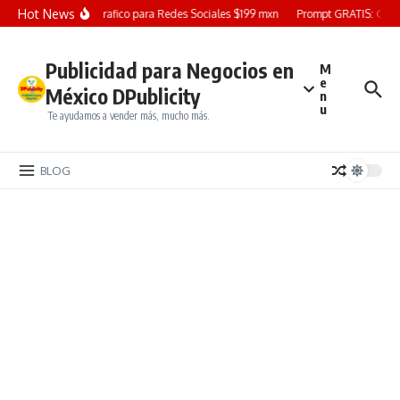
Saltar al contenido
Hot News
Diseño Grafico para Redes Sociales $199 mxn
Prompt GRATIS: Crea u
Publicidad para Negocios en
M
e
México DPublicity
n
u
Te ayudamos a vender más, mucho más.
BLOG