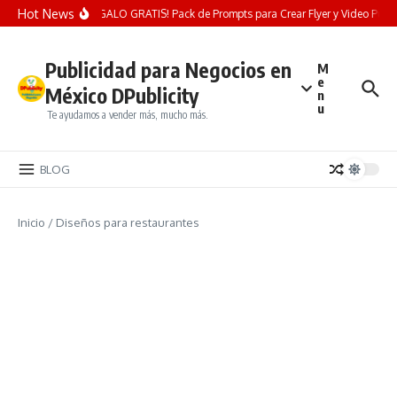
Saltar al contenido
Hot News
¡REGALO GRATIS! Pack de Prompts para Crear Flyer y Video Publicit
Publicidad para Negocios en
M
e
México DPublicity
n
u
Te ayudamos a vender más, mucho más.
BLOG
Inicio
/
Diseños para restaurantes