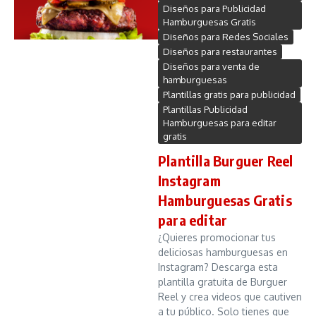
Diseños para Publicidad
Hamburguesas Gratis
Diseños para Redes Sociales
Diseños para restaurantes
Diseños para venta de
hamburguesas
Plantillas gratis para publicidad
Plantillas Publicidad
Hamburguesas para editar
gratis
Plantilla Burguer Reel
Instagram
Hamburguesas Gratis
para editar
¿Quieres promocionar tus
deliciosas hamburguesas en
Instagram? Descarga esta
plantilla gratuita de Burguer
Reel y crea videos que cautiven
a tu público. Solo tienes que