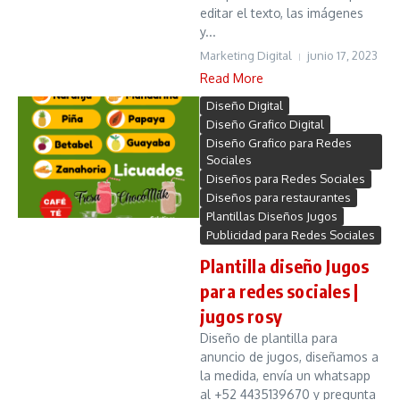
editar el texto, las imágenes
y...
Marketing Digital
junio 17, 2023
Read More
Diseño Digital
Diseño Grafico Digital
Diseño Grafico para Redes
Sociales
Diseños para Redes Sociales
Diseños para restaurantes
Plantillas Diseños Jugos
Publicidad para Redes Sociales
Plantilla diseño Jugos
para redes sociales |
jugos rosy
Diseño de plantilla para
anuncio de jugos, diseñamos a
la medida, envía un whatsapp
al +52 4435139670 y pregunta