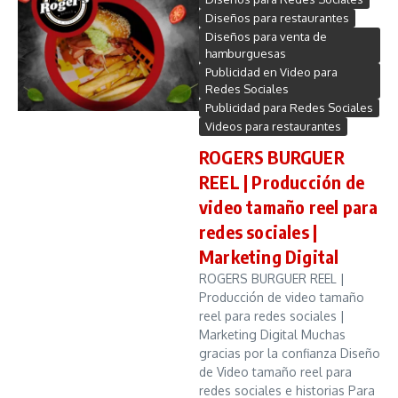
Diseños para restaurantes
Diseños para venta de
hamburguesas
Publicidad en Video para
Redes Sociales
Publicidad para Redes Sociales
Videos para restaurantes
ROGERS BURGUER
REEL | Producción de
video tamaño reel para
redes sociales |
Marketing Digital
ROGERS BURGUER REEL |
Producción de video tamaño
reel para redes sociales |
Marketing Digital Muchas
gracias por la confianza Diseño
de Video tamaño reel para
redes sociales e historias Para