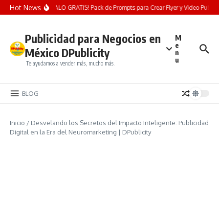
Saltar al contenido
Hot News
¡REGALO GRATIS! Pack de Prompts para Crear Flyer y Video Publicita
Publicidad para Negocios en
M
e
México DPublicity
n
u
Te ayudamos a vender más, mucho más.
BLOG
Inicio
/
Desvelando los Secretos del Impacto Inteligente: Publicidad
Digital en la Era del Neuromarketing | DPublicity