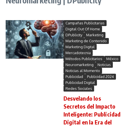
Neuromarketing | DPublicity
Campañas Publicitarias
Digital Out Of Home
DPublicity
Marketing
Marketing de Contenido
Marketing Digital
Mercadotecnia
Métodos Publicitarios
México
Neuromarketing
Noticias
Noticias al Momento
Publicidad
Publicidad 2024
Publicidad Digital
Redes Sociales
Desvelando los
Secretos del Impacto
Inteligente: Publicidad
Digital en la Era del