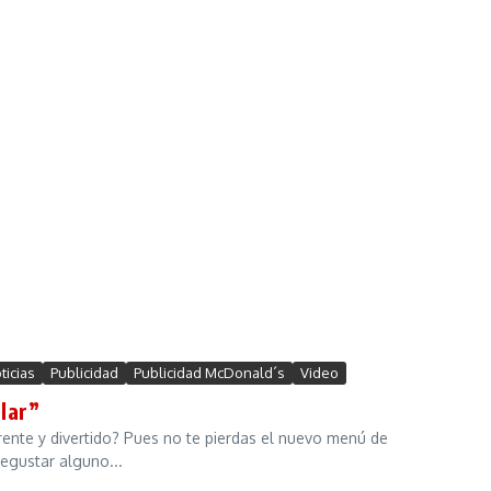
ticias
Publicidad
Publicidad McDonald´s
Video
lar”
erente y divertido? Pues no te pierdas el nuevo menú de
egustar alguno...