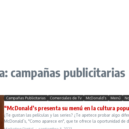
: campañas publicitarias
Campañas Publicitarias
Comerciales de Tv
McDonald’s
Menú
No
“McDonald’s presenta su menú en la cultura popu
¿Te gustan las películas y las series? ¿Te apetece probar algo dif
McDonald´s, "Como aparece en", que te ofrece la oportunidad de d
Marketing Digital
septiembre 5, 2023