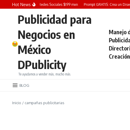
Saltar al contenido
Hot News
Diseño Grafico para Redes Sociales $199 mxn
Prompt GRATIS: Crea un Diseño 
Publicidad para
Negocios en
Manejo d
Publicid
México
Director
Creación
DPublicity
Te ayudamos a vender más, mucho más.
BLOG
Inicio
/
campañas publicitarias