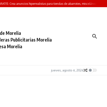
IS: Crea anuncios hiperrealistas para tiendas de abarrotes, misceláneas y minisúper
 de Morelia
eras Publicitarias Morelia
esa Morelia
jueves, agosto 6, 2026