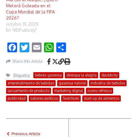
Meterá Goleada en el
Copa Mundial de la FIFA
2026?
octubre 31, 2025
En "#DPublicity"
Facebook
Twitter
Email
WhatsApp
Compartir
Share this Article
Etiqueta:
bebida gaseosa
destapa la alegría
dpublicity
emprendimiento de bebidas
gaseosa natural
industria de bebidas
lanzamiento de producto
marketing digital
nuevo refresco
publicidad
sabores exóticos
Sodchuen
start-up de alimentos
Previous Article