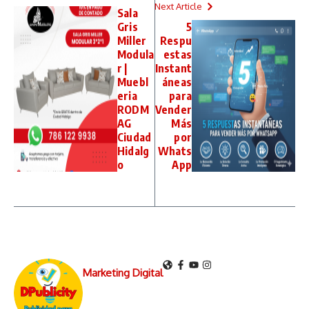
Next Article
Sala
Gris
5
Miller
Respu
Modula
estas
r |
Instant
Muebl
áneas
eria
para
RODM
Vender
AG
Más
Ciudad
por
Hidalg
Whats
o
App
Marketing Digital