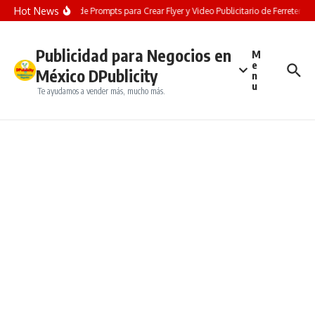
Saltar al contenido
Hot News
LO GRATIS! Pack de Prompts para Crear Flyer y Video Publicitario de Ferretería co
Publicidad para Negocios en
M
e
México DPublicity
n
u
Te ayudamos a vender más, mucho más.