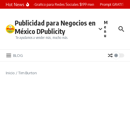
Saltar al contenido
Hot News
Diseño Grafico para Redes Sociales $199 mxn
Prompt GRATIS: Cre
Publicidad para Negocios en
M
e
México DPublicity
n
u
Te ayudamos a vender más, mucho más.
BLOG
Inicio
/
Tim Burton