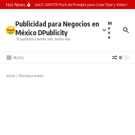
Saltar al contenido
Hot News
¡REGALO GRATIS! Pack de Prompts para Crear Flyer y Video Publici
Publicidad para Negocios en
M
e
México DPublicity
n
u
Te ayudamos a vender más, mucho más.
BLOG
Inicio
/
Restaurantes