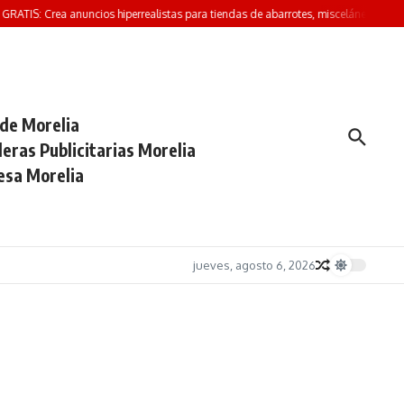
RATIS: Crea anuncios hiperrealistas para tiendas de abarrotes, misceláneas y minisú
 de Morelia
eras Publicitarias Morelia
esa Morelia
jueves, agosto 6, 2026