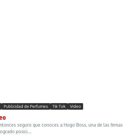
Publicidad de Perfumes
Tik Tok
Video
deo
 Entonces seguro que conoces a Hugo Boss, una de las firmas
grado posici...