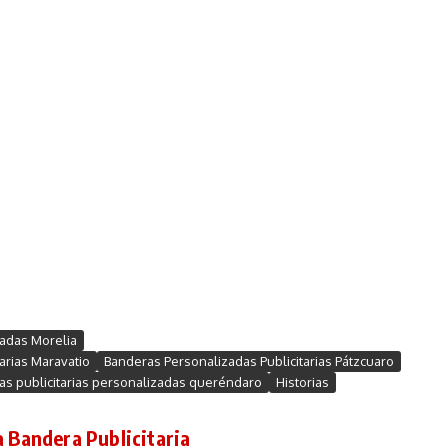
adas Morelia
arias Maravatio
Banderas Personalizadas Publicitarias Pátzcuaro
as publicitarias personalizadas queréndaro
Historias
a Bandera Publicitaria