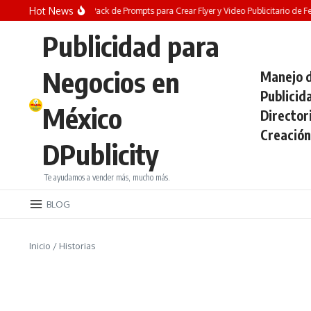
Saltar al contenido
Hot News
¡REGALO GRATIS! Pack de Prompts para Crear Flyer y Video Publicitario de Ferre
Publicidad para
Negocios en
Manejo d
Publicid
México
Director
Creación
DPublicity
Te ayudamos a vender más, mucho más.
BLOG
Inicio
/
Historias