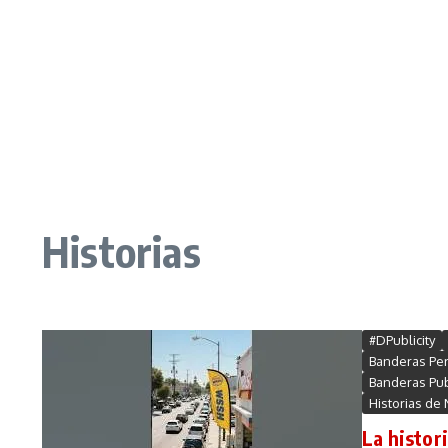
Historias
#DPublicity
Banderas Per
Banderas Pub
Historias de
La histor