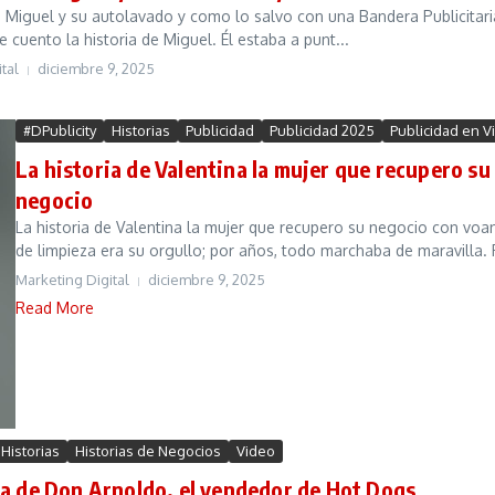
de Miguel y su autolavado y como lo salvo con una Bandera Publicita
e cuento la historia de Miguel. Él estaba a punt...
tal
diciembre 9, 2025
#DPublicity
Historias
Publicidad
Publicidad 2025
Publicidad en V
La historia de Valentina la mujer que recupero s
negocio
La historia de Valentina la mujer que recupero su negocio con vo
de limpieza era su orgullo; por años, todo marchaba de maravilla. 
Marketing Digital
diciembre 9, 2025
Read More
Historias
Historias de Negocios
Video
ia de Don Arnoldo, el vendedor de Hot Dogs