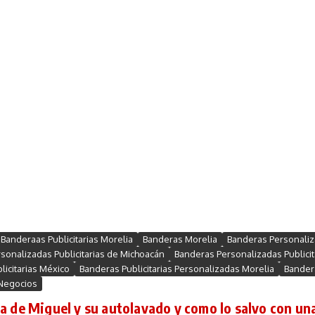
Banderaas Publicitarias Morelia
Banderas Morelia
Banderas Personaliz
sonalizadas Publicitarias de Michoacán
Banderas Personalizadas Publicit
licitarias México
Banderas Publicitarias Personalizadas Morelia
Bander
 Negocios
ia de Miguel y su autolavado y como lo salvo con un