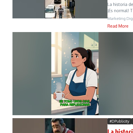
La historia 
¡Es normal! T
Marketing Digi
Read More
#DPublicity
La histor