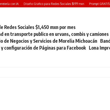
tería con IA
Diseño Grafico para Redes Sociales $199 mxn
Prompt GRATIS: Cre
e Redes Sociales $1,450 mxn por mes
ad en transporte publico en urvans, combis y camiones
io de Negocios y Servicios de Morelia Michoacán
Band
 y configuración de Páginas para Facebook
Lona Impr