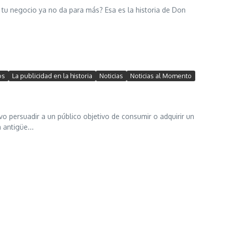
 tu negocio ya no da para más? Esa es la historia de Don
os
La publicidad en la historia
Noticias
Noticias al Momento
o persuadir a un público objetivo de consumir o adquirir un
 antigüe...