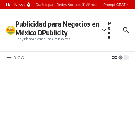
Saltar al contenido
Hot News
Diseño Grafico para Redes Sociales $199 mxn
Prompt GRATIS: Crea
Publicidad para Negocios en
M
e
México DPublicity
n
u
Te ayudamos a vender más, mucho más.
BLOG