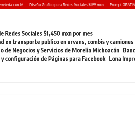
etería con IA
Diseño Grafico para Redes Sociales $199 mxn
Prompt GRATIS: C
e Redes Sociales $1,450 mxn por mes
ad en transporte publico en urvans, combis y camiones
io de Negocios y Servicios de Morelia Michoacán
Band
 y configuración de Páginas para Facebook
Lona Impr