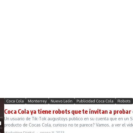
Coca Cola
Monterrey
Nuevo León
Publicidad Coca Cola
Robots
Coca Cola ya tiene robots que te invitan a probar
Un usuario de Tik-Tok augustoys publico en su cuenta que en un Su
producto de Cocas Cola, curioso no te parece? Vamos. a ver el vide
Marketing Digital
enero 11, 2023