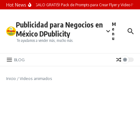
Saltar al contenido
Hot News
¡REGALO GRATIS! Pack de Prompts para Crear Flyer y Video Publici
Publicidad para Negocios en
M
e
México DPublicity
n
u
Te ayudamos a vender más, mucho más.
BLOG
Inicio
/
Videos animados