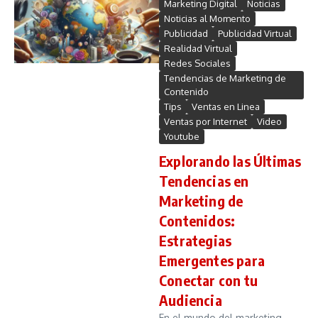
Marketing Digital
Noticias
Noticias al Momento
Publicidad
Publicidad Virtual
Realidad Virtual
Redes Sociales
Tendencias de Marketing de
Contenido
Tips
Ventas en Linea
Ventas por Internet
Video
Youtube
Explorando las Últimas
Tendencias en
Marketing de
Contenidos:
Estrategias
Emergentes para
Conectar con tu
Audiencia
En el mundo del marketing