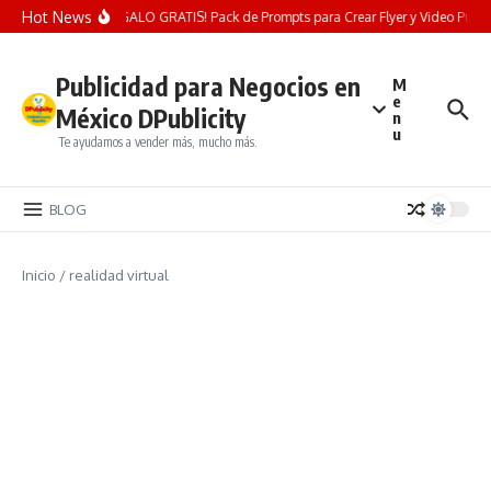
Saltar al contenido
Hot News
¡REGALO GRATIS! Pack de Prompts para Crear Flyer y Video Publicit
Publicidad para Negocios en
M
e
México DPublicity
n
u
Te ayudamos a vender más, mucho más.
BLOG
Inicio
/
realidad virtual