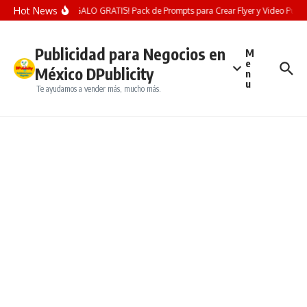
Saltar al contenido
Hot News
¡REGALO GRATIS! Pack de Prompts para Crear Flyer y Video Publicit
Publicidad para Negocios en
M
e
México DPublicity
n
u
Te ayudamos a vender más, mucho más.