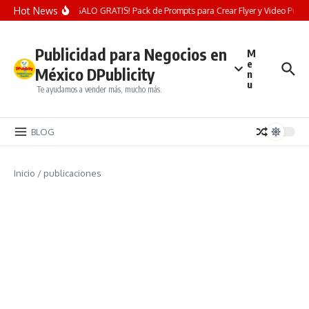
Saltar al contenido
Hot News
¡REGALO GRATIS! Pack de Prompts para Crear Flyer y Video Publicit
Publicidad para Negocios en
M
e
México DPublicity
n
u
Te ayudamos a vender más, mucho más.
BLOG
Inicio
/
publicaciones