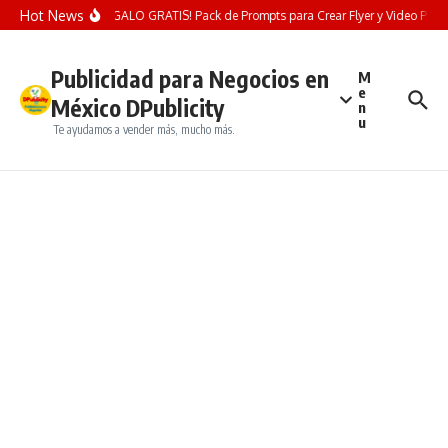
Saltar al contenido
Hot News
¡REGALO GRATIS! Pack de Prompts para Crear Flyer y Video Publici
Publicidad para Negocios en
M
e
México DPublicity
n
u
Te ayudamos a vender más, mucho más.