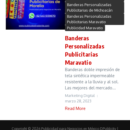
Banderas Personalizadas
Publicitarias de Michoacán
Banderas Personalizadas
Publicitarias Maravatio
Publicidad Maravatio
Banderas
Personalizadas
Publicitarias
Maravatio
Banderas doble impresión de
tela sintética impermeable
resistente a la lluvia y al sol.
Las mejores del mercado...
Marketing Digital
marzo 28, 2023
Read More
Copyright © 2026 Publicidad para Negocios en México DPublicity |