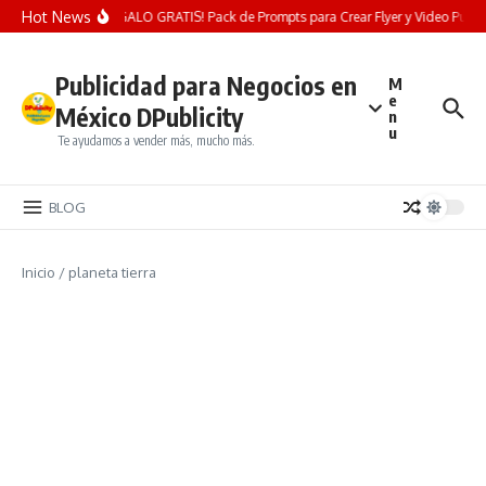
Saltar al contenido
Hot News
¡REGALO GRATIS! Pack de Prompts para Crear Flyer y Video Publicit
Publicidad para Negocios en
M
e
México DPublicity
n
u
Te ayudamos a vender más, mucho más.
BLOG
Inicio
/
planeta tierra