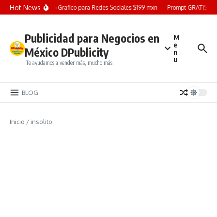
Saltar al contenido
Hot News
Diseño Grafico para Redes Sociales $199 mxn
Prompt GRATIS: Cre
Publicidad para Negocios en
M
e
México DPublicity
n
u
Te ayudamos a vender más, mucho más.
BLOG
Inicio
/
insolito