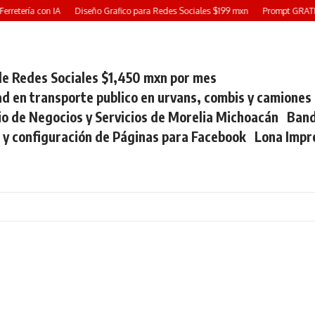
rretería con IA
Diseño Grafico para Redes Sociales $199 mxn
Prompt GRATIS: 
e Redes Sociales $1,450 mxn por mes
ad en transporte publico en urvans, combis y camiones
io de Negocios y Servicios de Morelia Michoacán
Band
 y configuración de Páginas para Facebook
Lona Impr