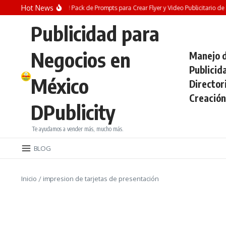
Saltar al contenido
Hot News
¡REGALO GRATIS! Pack de Prompts para Crear Flyer y Video Publicitario de Fe
Publicidad para
Negocios en
Manejo d
Publicid
México
Director
Creación
DPublicity
Te ayudamos a vender más, mucho más.
BLOG
Inicio
/
impresion de tarjetas de presentación