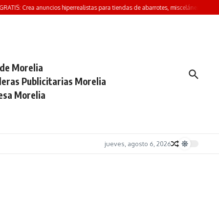
ATIS: Crea anuncios hiperrealistas para tiendas de abarrotes, misceláneas y minisúp
 de Morelia
eras Publicitarias Morelia
esa Morelia
jueves, agosto 6, 2026