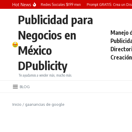
Saltar al contenido
Hot News
Diseño Grafico para Redes Sociales $199 mxn
Prompt GRATIS: Crea un Diseño
Publicidad para
Negocios en
Manejo d
Publicid
México
Director
Creación
DPublicity
Te ayudamos a vender más, mucho más.
BLOG
Inicio
/
gaanancias de google