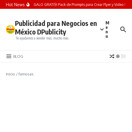
Saltar al contenido
Hot News
¡REGALO GRATIS! Pack de Prompts para Crear Flyer y Video Publici
Publicidad para Negocios en
M
e
México DPublicity
n
u
Te ayudamos a vender más, mucho más.
BLOG
Inicio
/
famosas