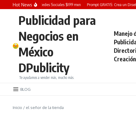
Saltar al contenido
Hot News
Diseño Grafico para Redes Sociales $199 mxn
Prompt GRATIS: Crea un Diseño 
Publicidad para
Negocios en
Manejo d
Publicid
México
Director
Creación
DPublicity
Te ayudamos a vender más, mucho más.
BLOG
Inicio
/
el señor de la tienda