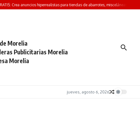
IS: Crea anuncios hiperrealistas para tiendas de abarrotes, misceláneas y minisúpe
 de Morelia
eras Publicitarias Morelia
esa Morelia
jueves, agosto 6, 2026