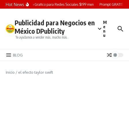
Saltar al contenido
Hot News
Diseño Grafico para Redes Sociales $199 mxn
Prompt GRATIS: Cre
Publicidad para Negocios en
M
e
México DPublicity
n
u
Te ayudamos a vender más, mucho más.
BLOG
Inicio
/
el efecto taylor swift