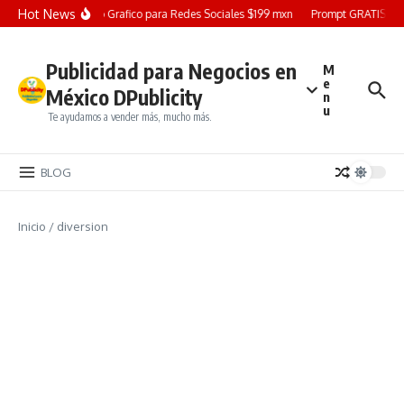
Saltar al contenido
Hot News
Diseño Grafico para Redes Sociales $199 mxn
Prompt GRATIS: Cre
Publicidad para Negocios en
M
e
México DPublicity
n
u
Te ayudamos a vender más, mucho más.
BLOG
Inicio
/
diversion