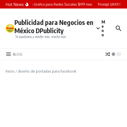
Saltar al contenido
Hot News
Diseño Grafico para Redes Sociales $199 mxn
Prompt GRATIS: Cre
Publicidad para Negocios en
M
e
México DPublicity
n
u
Te ayudamos a vender más, mucho más.
BLOG
Inicio
/
diseño de portadas para facebook