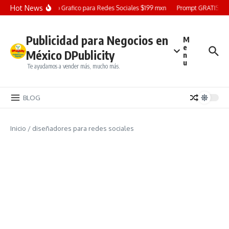
Saltar al contenido
Hot News
Diseño Grafico para Redes Sociales $199 mxn
Prompt GRATIS: Cre
Publicidad para Negocios en
M
e
México DPublicity
n
u
Te ayudamos a vender más, mucho más.
BLOG
Inicio
/
diseñadores para redes sociales