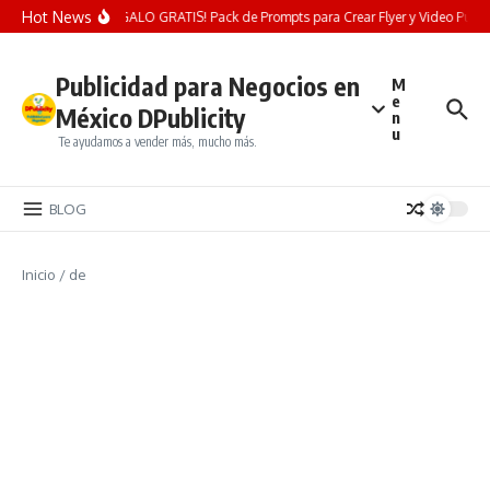
Saltar al contenido
Hot News
¡REGALO GRATIS! Pack de Prompts para Crear Flyer y Video Publicit
Publicidad para Negocios en
M
e
México DPublicity
n
u
Te ayudamos a vender más, mucho más.
BLOG
Inicio
/
de