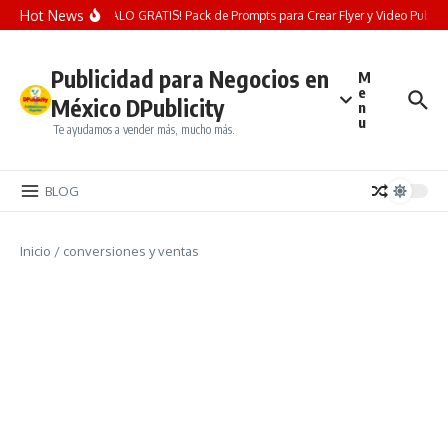
Saltar al contenido
Hot News
¡REGALO GRATIS! Pack de Prompts para Crear Flyer y Video Publicita
Publicidad para Negocios en
M
e
México DPublicity
n
u
Te ayudamos a vender más, mucho más.
BLOG
Inicio
/
conversiones y ventas