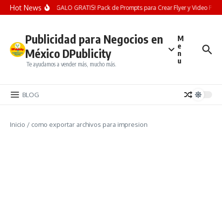
Saltar al contenido
Hot News
¡REGALO GRATIS! Pack de Prompts para Crear Flyer y Video Publici
Publicidad para Negocios en
M
e
México DPublicity
n
u
Te ayudamos a vender más, mucho más.
BLOG
Inicio
/
como exportar archivos para impresion