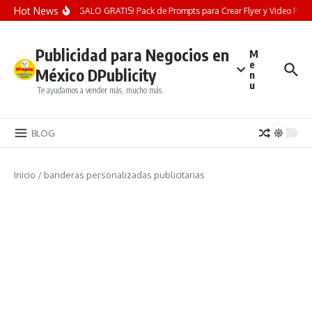
Saltar al contenido
Hot News
¡REGALO GRATIS! Pack de Prompts para Crear Flyer y Video Publici
Publicidad para Negocios en
M
e
México DPublicity
n
u
Te ayudamos a vender más, mucho más.
BLOG
Inicio
/
banderas personalizadas publicitarias