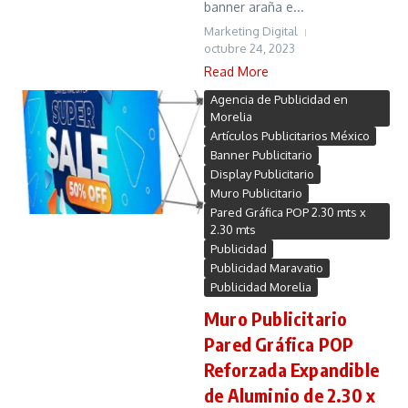
banner araña e...
Marketing Digital
octubre 24, 2023
Read More
Agencia de Publicidad en
Morelia
Artículos Publicitarios México
Banner Publicitario
Display Publicitario
Muro Publicitario
Pared Gráfica POP 2.30 mts x
2.30 mts
Publicidad
Publicidad Maravatio
Publicidad Morelia
Muro Publicitario
Pared Gráfica POP
Reforzada Expandible
de Aluminio de 2.30 x