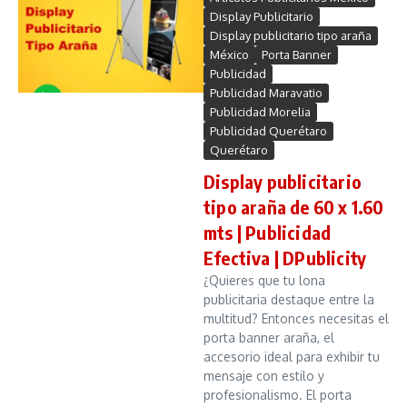
Display Publicitario
Display publicitario tipo araña
México
Porta Banner
Publicidad
Publicidad Maravatio
Publicidad Morelia
Publicidad Querétaro
Querétaro
Display publicitario
tipo araña de 60 x 1.60
mts | Publicidad
Efectiva | DPublicity
¿Quieres que tu lona
publicitaria destaque entre la
multitud? Entonces necesitas el
porta banner araña, el
accesorio ideal para exhibir tu
mensaje con estilo y
profesionalismo. El porta