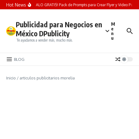
Saltar al contenido
Hot News
¡REGALO GRATIS! Pack de Prompts para Crear Flyer y Video Publicit
Publicidad para Negocios en
M
e
México DPublicity
n
u
Te ayudamos a vender más, mucho más.
BLOG
Inicio
/
articulos publicitarios morelia